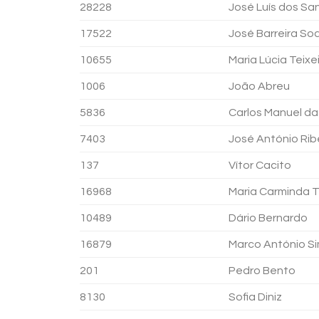
28228
José Luís dos Sa
17522
José Barreira So
10655
Maria Lúcia Teixe
1006
João Abreu
5836
Carlos Manuel da
7403
José António Rib
137
Vítor Cacito
16968
Maria Carminda 
10489
Dário Bernardo
16879
Marco António S
201
Pedro Bento
8130
Sofia Diniz