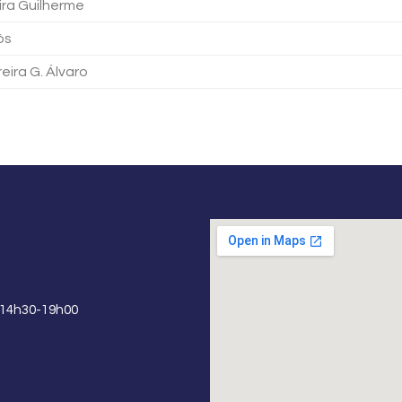
ira Guilherme
lós
eira G. Álvaro
 14h30-19h00