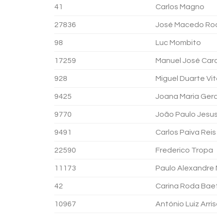
41
Carlos Magno
27836
José Macedo Rod
98
Luc Mombito
17259
Manuel José Car
928
Miguel Duarte Vit
9425
Joana Maria Ger
9770
João Paulo Jesu
9491
Carlos Paiva Reis
22590
Frederico Tropa
11173
Paulo Alexandre
42
Carina Roda Bae
10967
António Luiz Arri