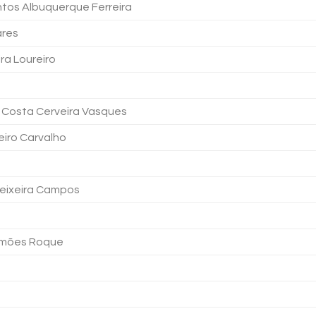
ntos Albuquerque Ferreira
ares
ira Loureiro
 Costa Cerveira Vasques
eiro Carvalho
Teixeira Campos
imões Roque