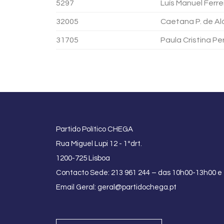
5297
Luís Manuel Ferre
32005
Caetana P. de A
31705
Paula Cristina Per
Partido Político CHEGA
Rua Miguel Lupi 12 - 1ºdrt.
1200-725 Lisboa
Contacto Sede: 213 961 244 – das 10h00-13h00 e
Email Geral:
geral@partidochega.pt