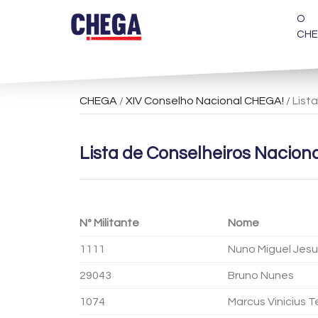
O
CH
CHEGA
/
XIV Conselho Nacional CHEGA!
/ List
Lista de Conselheiros Nacion
Nº Militante
Nome
1111
Nuno Miguel Jesu
29043
Bruno Nunes
1074
Marcus Vinicius 