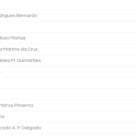
rigues Bernardo
doso Matias
a Martins da Cruz
aldes M. Guimarães
s
 Matos Pimenta
ta
scado A. P. Delgado