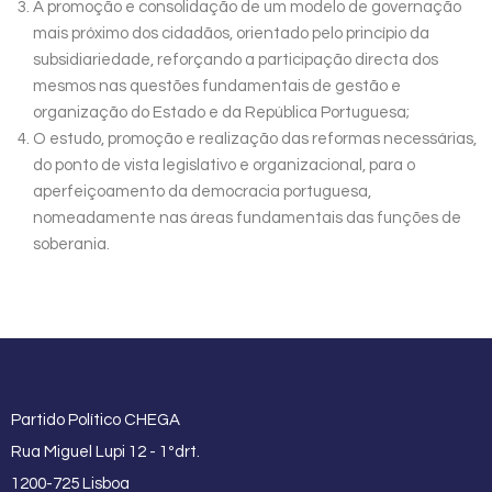
A promoção e consolidação de um modelo de governação
mais próximo dos cidadãos, orientado pelo princípio da
subsidiariedade, reforçando a participação directa dos
mesmos nas questões fundamentais de gestão e
organização do Estado e da República Portuguesa;
O estudo, promoção e realização das reformas necessárias,
do ponto de vista legislativo e organizacional, para o
aperfeiçoamento da democracia portuguesa,
nomeadamente nas áreas fundamentais das funções de
soberania.
Partido Político CHEGA
Rua Miguel Lupi 12 - 1ºdrt.
1200-725 Lisboa