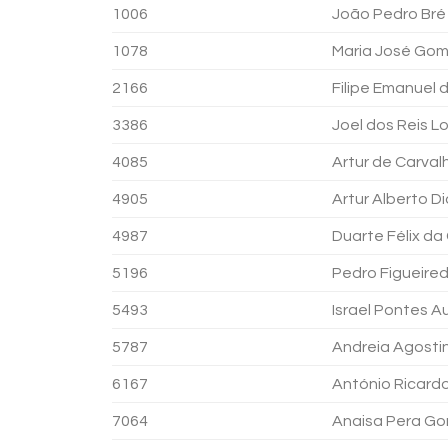
1006
João Pedro Bré
1078
Maria José Gom
2166
Filipe Emanuel
3386
Joel dos Reis 
4085
Artur de Carva
4905
Artur Alberto D
4987
Duarte Félix da
5196
Pedro Figueire
5493
Israel Pontes 
5787
Andreia Agost
6167
António Ricardo
7064
Anaisa Pera Go