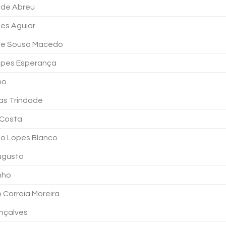
 de Abreu
es Aguiar
 de Sousa Macedo
Lopes Esperança
lho
ias Trindade
 Costa
do Lopes Blanco
Augusto
inho
 Correia Moreira
nçalves