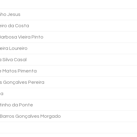
nho Jesus
oeiro da Costa
Barbosa Vieira Pinto
eira Loureiro
 Silva Casal
e Matos Pimenta
os Gonçalves Pereira
ia
tinho da Ponte
 Barros Gonçalves Morgado