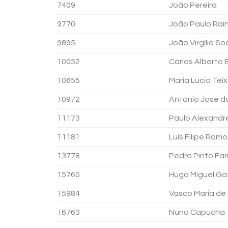
7409
João Pereira
9770
João Paulo Rai
9895
João Virgílio S
10052
Carlos Alberto 
10655
Maria Lúcia Teix
10972
António José da
11173
Paulo Alexandr
11181
Luís Filipe Ram
13778
Pedro Pinto Far
15760
Hugo Miguel Ga
15984
Vasco Maria de
16763
Nuno Capucha