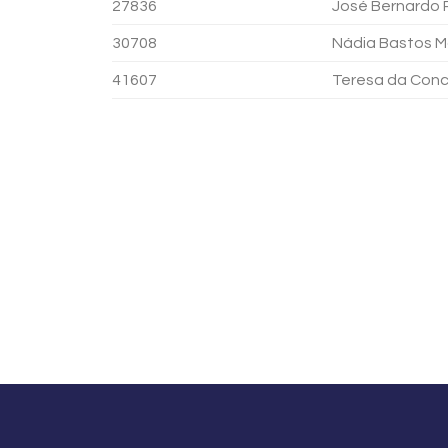
27836
José Bernardo 
30708
Nádia Bastos M
41607
Teresa da Conc