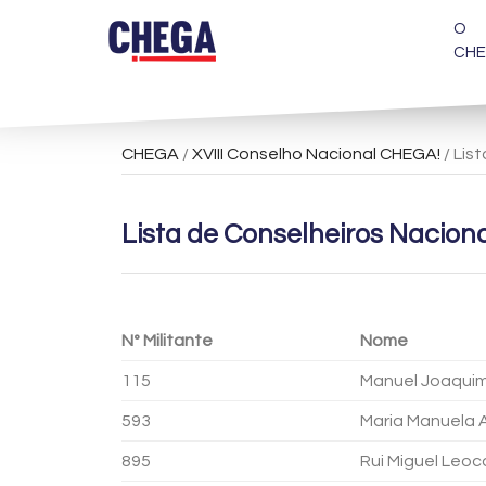
O
CH
CHEGA
/
XVIII Conselho Nacional CHEGA!
/ Lis
Lista de Conselheiros Naciona
Nº Militante
Nome
115
Manuel Joaquim
593
Maria Manuela 
895
Rui Miguel Leo