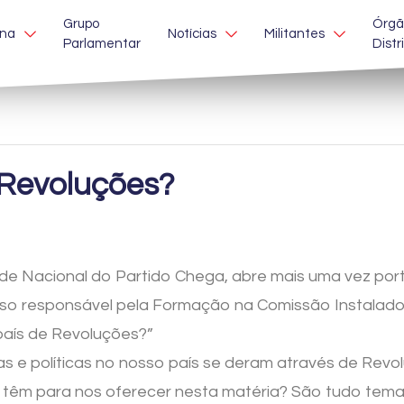
Grupo
Órgã
ina
Notícias
Militantes
Parlamentar
Distr
 Revoluções?
de Nacional do Partido Chega, abre mais uma vez po
o responsável pela Formação na Comissão Instalador
país de Revoluções?”
cas e políticas no nosso país se deram através de Re
tica têm para nos oferecer nesta matéria? São tudo te