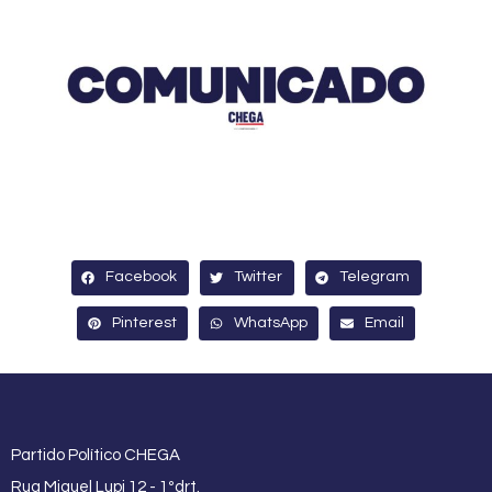
Facebook
Twitter
Telegram
Pinterest
WhatsApp
Email
Partido Político CHEGA
Rua Miguel Lupi 12 - 1ºdrt.