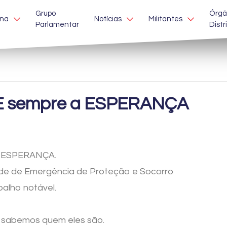
Grupo
Órgã
ina
Notícias
Militantes
Parlamentar
Distr
E sempre a ESPERANÇA
a ESPERANÇA.
de de Emergência de Proteção e Socorro
balho notável.
 sabemos quem eles são.