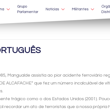
Grupo
Órgã
ina
Notícias
Militantes
Parlamentar
Distr
ORTUGUÊS
5, Mangualde assistia ao pior acidente ferroviário re
ALCAFACHE” que fez um número incalculável de vítim
s.
mente trágico como o dos Estados Unidos (2001). Pou
il recordar um ato de terroristas que a nossa própria 