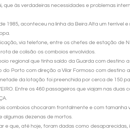
 que às verdadeiras necessidades e problemas internos,
de 1985, aconteceu na linha da Beira Alta um terrível
opa.
nicação, via telefone, entre os chefes de estação de
ota de colisão os comboios envolvidos.
boio regional que tinha saído da Guarda com destino a
o do Porto com direção a Vilar Formoso com destino 
metade da lotação foi preenchida por cerca de 150
IRO. Entre os 460 passageiros que viajam nas duas 
ÇA.
 dois comboios chocaram frontalmente e com tamanha 
 e algumas dezenas de mortos.
icar e que, até hoje, foram dadas como desaparecidas,