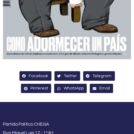
Facebook
Twitter
Telegram
Pinterest
WhatsApp
Email
Partido Político CHEGA
Rua Miguel Lupi 12 - 1ºdrt.