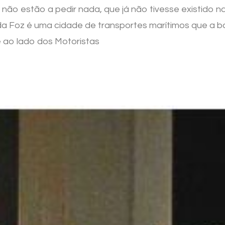
não estão a pedir nada, que já não tivesse existido na
da Foz é uma cidade de transportes marítimos que a 
 ao lado dos Motoristas