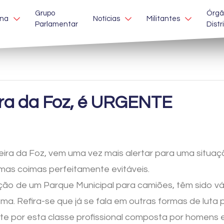
Grupo
Órgã
ina
Notícias
Militantes
Parlamentar
Distr
ira da Foz, é URGENTE
ira da Foz, vem uma vez mais alertar para uma situa
as coimas perfeitamente evitáveis.
o de um Parque Municipal para camiões, têm sido vár
ma. Refira-se que já se fala em outras formas de luta 
ste por esta classe profissional composta por homens 