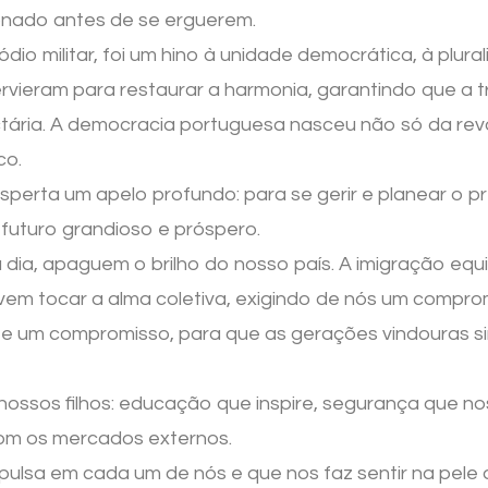
onado antes de se erguerem.
o militar, foi um hino à unidade democrática, à plura
ntervieram para restaurar a harmonia, garantindo que 
ctária. A democracia portuguesa nasceu não só da rev
co.
perta um apelo profundo: para se gerir e planear o p
 futuro grandioso e próspero.
 dia, apaguem o brilho do nosso país. A imigração equ
vem tocar a alma coletiva, exigindo de nós um compr
o e um compromisso, para que as gerações vindouras 
s nossos filhos: educação que inspire, segurança que n
com os mercados externos.
 pulsa em cada um de nós e que nos faz sentir na pele