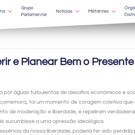
Grupo
Órgã
ina
Notícias
Militantes
Parlamentar
Distr
erir e Planear Bem o Presente
por águas turbulentas de desafios económicos e sociai
 comemora, foi um momento de coragem coletiva que 
ito de moderação e liberdade, e repeliram verdadei
aís sucumbisse a uma opressão ideológica.
essência da nossa liberdade, poderia ter sido perdida 