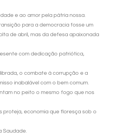
lidade e ao amor pela pátria nossa.
a transição para a democracia fosse um
olta de abril, mas da defesa apaixonada
resente com dedicação patriótica,
ilibrada, o combate à corrupção e a
omisso inabalável com o bem comum.
sintam no peito o mesmo fogo que nos
os proteja, economia que floresça sob o
 a Saudade.