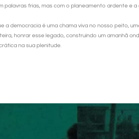
om palavras frias, mas com o planeamento ardente e a
ue a democracia é uma chama viva no nosso peito, uma c
eira, honrar esse legado, construindo um amanhã onde
ática na sua plenitude.