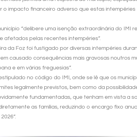
r o impacto financeiro adverso que estas intempéries
icípio “delibere uma isenção extraordinária do IMI r
e afetados pelas recentes intempéries”.
ira da Foz foi fustigado por diversas intempéries dur
rem causado consequências mais gravosas noutros mu
rbana e em várias freguesias”.
stipulado no código do IMI, onde se lê que os munic
imites legalmente previstos, bem como da possibilida
devidamente fundamentadas, que tenham em vista a sal
 diretamente as famílias, reduzindo o encargo fixo anu
 2026”.