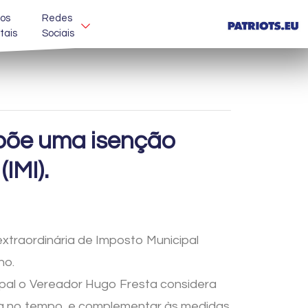
os
Redes
itais
Sociais
opõe uma isenção
IMI).
xtraordinária de Imposto Municipal
ho.
ipal o Vereador Hugo Fresta considera
ada no tempo, e complementar às medidas