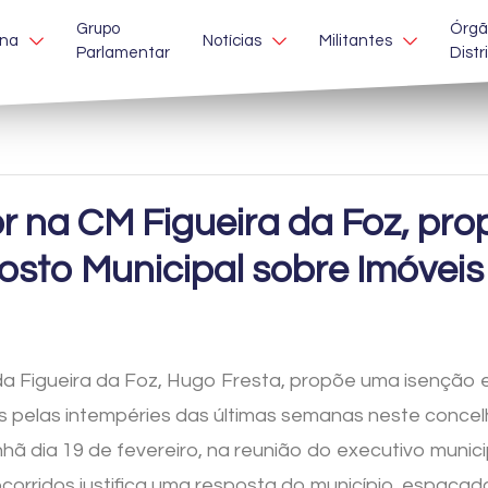
Grupo
Órgã
ina
Notícias
Militantes
Parlamentar
Distr
r na CM Figueira da Foz, pr
sto Municipal sobre Imóveis (
 Figueira da Foz, Hugo Fresta, propõe uma isenção e
os pelas intempéries das últimas semanas neste concel
 dia 19 de fevereiro, na reunião do executivo munic
ocorridos justifica uma resposta do município, espaç