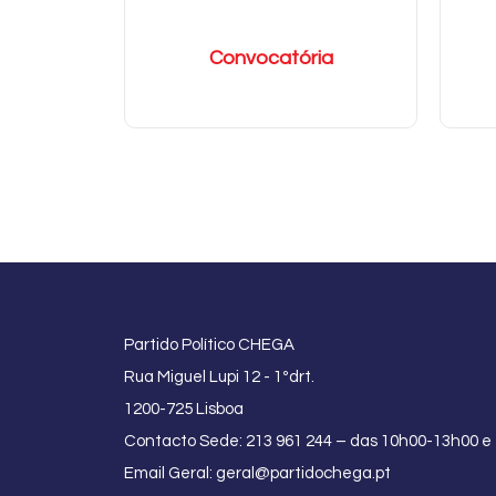
Convocatória
Partido Político CHEGA
Rua Miguel Lupi 12 - 1ºdrt.
1200-725 Lisboa
Contacto Sede: 213 961 244 – das 10h00-13h00 e
Email Geral:
geral@partidochega.pt