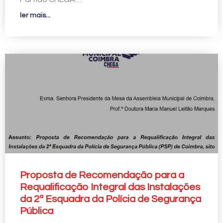
ler mais...
Proposta de Recomendação para a
Requalificação Integral das Instalações
da 2ª Esquadra da Polícia de Segurança
Pública