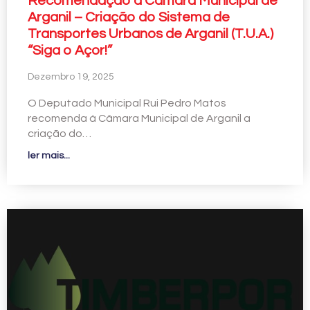
Recomendação à Câmara Municipal de
Arganil – Criação do Sistema de
Transportes Urbanos de Arganil (T.U.A.)
“Siga o Açor!”
Dezembro 19, 2025
O Deputado Municipal Rui Pedro Matos
recomenda à Câmara Municipal de Arganil a
criação do…
ler mais...