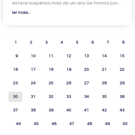
esteve suspenso mais de um ano Se formos por…
ler mais...
1
2
3
4
5
6
7
8
9
10
11
12
13
14
15
16
17
18
19
20
21
22
23
24
25
26
27
28
29
30
31
32
33
34
35
36
37
38
39
40
41
42
43
44
45
46
47
48
49
50