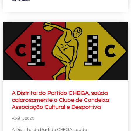
A Distrital do Partido CHEGA, saúda
calorosamente o Clube de Condeixa
Associação Cultural e Desportiva
Abril 1, 2026
A Distrital do Partido CHEGA saúda