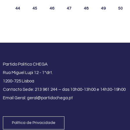
44
45
46
47
48
49
50
Partido Político CHEGA
Rua Miguel Lupi 12 - 1ºdrt.
1200-725 Lisboa
Contacto Sede: 213 961 244 – das 10h00-13h00 e 14h30-19h00
Email Geral:
geral@partidochega.pt
Política de Privacidade