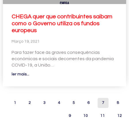
CHEGA quer que contribuintes saibam
como o Governo utiliza os fundos
europeus
Março 19, 2021
Para fazer face às graves consequências
económicas e sociais decorrentes da pandemia
COVID-19, a União…
ler mais...
1
2
3
4
5
6
7
8
9
10
11
12