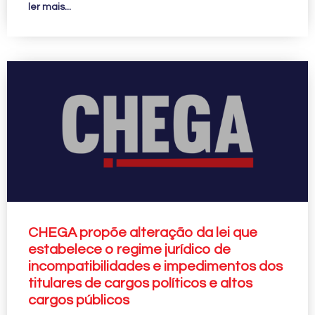
ler mais...
CHEGA propõe alteração da lei que
estabelece o regime jurídico de
incompatibilidades e impedimentos dos
titulares de cargos políticos e altos
cargos públicos